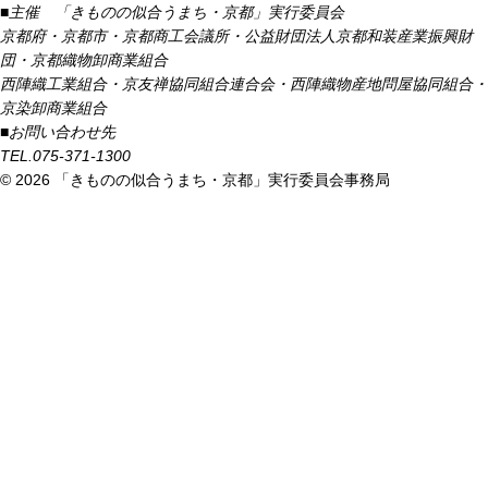
■主催 「きものの似合うまち・京都」実行委員会
京都府・京都市・京都商工会議所・公益財団法人京都和装産業振興財
団・京都織物卸商業組合
西陣織工業組合・京友禅協同組合連合会・西陣織物産地問屋協同組合・
京染卸商業組合
■お問い合わせ先
TEL.075-371-1300
©
2026 「きものの似合うまち・京都」実行委員会事務局