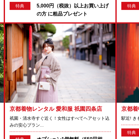
5,000円（税抜）以上お買い上げ
特典
特典
の方 に粗品プレゼント
京都着物レンタル 愛和服 祇園四条店
京都着
祇園・清水寺すぐ近く！女性はすべてヘアセット込
駅近! 
みの安心プラン...
特典