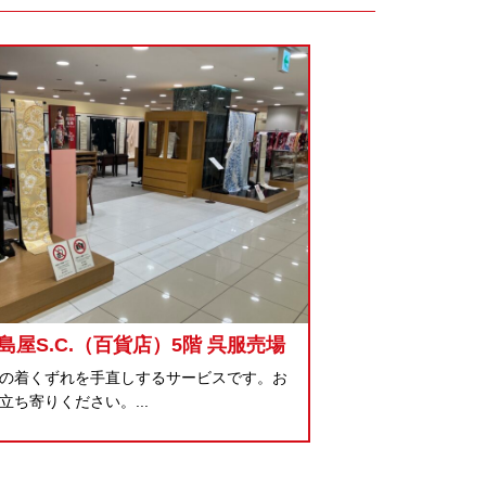
島屋S.C.（百貨店）5階 呉服売場
の着くずれを手直しするサービスです。お
立ち寄りください。...