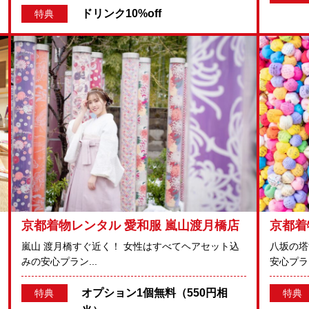
ドリンク10%off
特典
京都着物レンタル 愛和服 嵐山渡月橋店
京都着
嵐山 渡月橋すぐ近く！ 女性はすべてヘアセット込
八坂の塔
みの安心プラン...
安心プラン
オプション1個無料（550円相
特典
特典