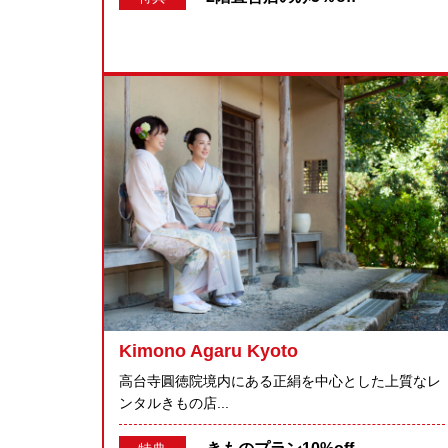
Kimono Agaru Kyoto
高台寺圓徳院境内にある正絹を中心とした上質なレ
ンタルきもの店...