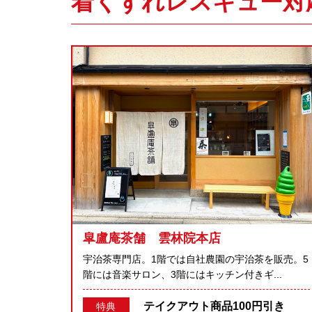
着くずれレスキュー対
皐盧庵茶舗 雲林院本店
宇治茶専門店。1階では自社農園の宇治茶を販売。5
階には音楽サロン、3階にはキッチン付きギ...
テイクアウト商品100円引き
特典