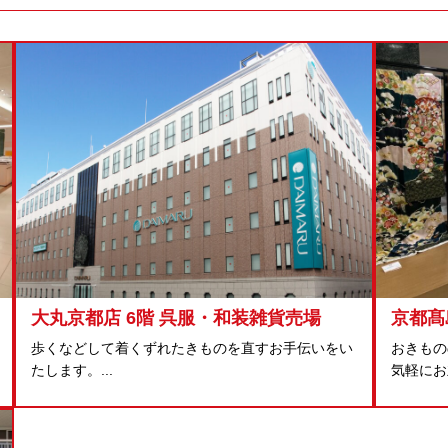
大丸京都店 6階 呉服・和装雑貨売場
京都髙
歩くなどして着くずれたきものを直すお手伝いをい
おきもの
たします。...
気軽にお