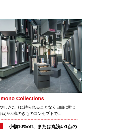
imono Collections
やしきたりに縛られることなく自由に叶え
がikki流のきものコンセプトで...
小物10%off、または丸洗い1点の