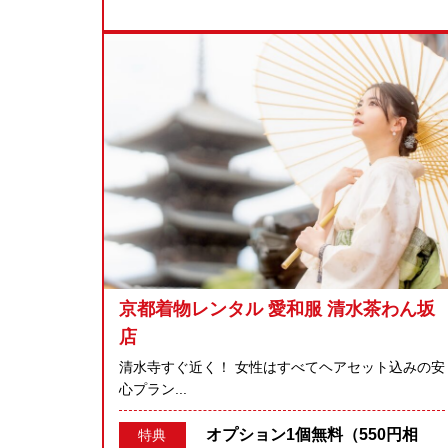
京都着物レンタル 愛和服 清水茶わん坂
店
清水寺すぐ近く！ 女性はすべてヘアセット込みの安
心プラン...
オプション1個無料（550円相
特典