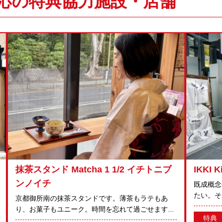
応の特典協力施設・店舗
抹茶スタンド Matcha 1 1/2 イチトニブ
IKKI K
ンノイチ
既成概念
たい。それ
京都御所南の抹茶スタンドです。薄茶もラテもあ
り、お菓子もユニーク。時間を忘れて過ごせます...
特典