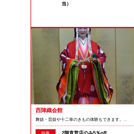
当）
西陣織会館
舞妓・芸妓や十二単のきもの体験もできます。...
2階直営店のみ5％off
特典