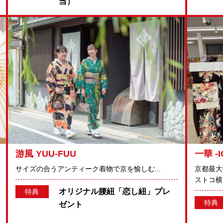
当）
游風 YUU-FUU
一華 -
サイズの合うアンティーク着物で京を愉しむ...
京都最大
ストコ横）
オリジナル腰紐「恋し紐」プレ
特典
特典
ゼント