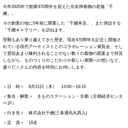
今年2025年で創業470周年を迎えた京友禅着物の老舗「千
總」。
その創業の地に5年前に開業した「千總本店」、また併設する
「千總ギャラリー」を訪ねます。
苦難もあり乗り越えてきた歴史、現在470周年を記念し開催さ
れている現代アーティストとのコラボレーション展覧会、そし
て普段あまり陳列されることのない数々の着物の図案まで拝見
しながら、ものづくりのこだわりや新しい展開への想いなど、
盛りだくさんの内容を特別にお伺いします。
＜日 時＞ 8月21日（木） 13:00～16:15
＜集合・解散＞ きものステーション・京都（京都経済センタ
ー1F）
＜行き先＞ 株式会社千總
(
三条通烏丸西入
)
＜定 員＞ 15名