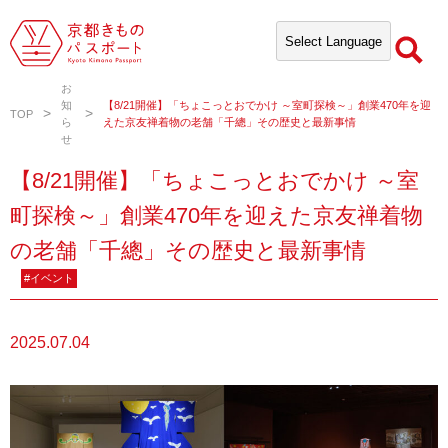
お
知
【8/21開催】「ちょこっとおでかけ ～室町探検～」創業470年を迎
TOP
ら
えた京友禅着物の老舗「千總」その歴史と最新事情
せ
【8/21開催】「ちょこっとおでかけ ～室
町探検～」創業470年を迎えた京友禅着物
の老舗「千總」その歴史と最新事情
#イベント
2025.07.04