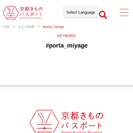
TOP
きもの特典
#porta_miyage
KEYWORD
#porta_miyage