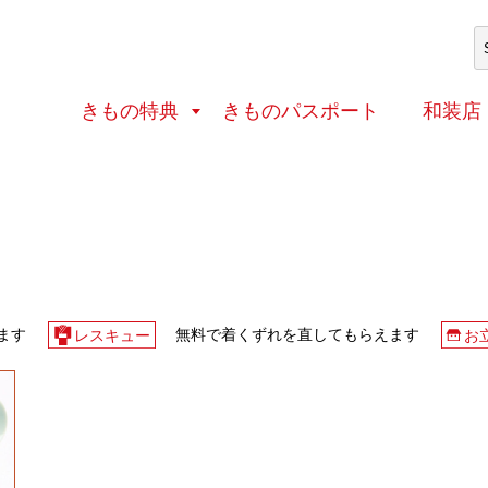
体験処
その他（史跡・文化財など）
きもの特典
きものパスポート
和装店
ます
無料で着くずれを直してもらえます