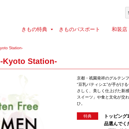
体験処
その他（史跡・文化財など）
きもの特典
きものパスポート
和装店
o Station-
oto Station-
京都・祇園発祥のグルテンフ
“豆乳パティシエ”が手がけ
さしく、美しく仕上げた新感
スイーツ」や食と文化が交
ひ。
トッピング
特典
品選んでく