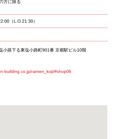
の方に限る
22:00（L.O.21:30）
塩小路下る東塩小路町901番 京都駅ビル10階
on-building.co.jp/ramen_koji/#shop06