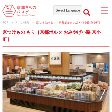
TOP
きもの特典
京つけもの もり［京都ポルタ おみやげ小路 京小町］
京つけもの もり［京都ポルタ おみやげ小路 京小
町］