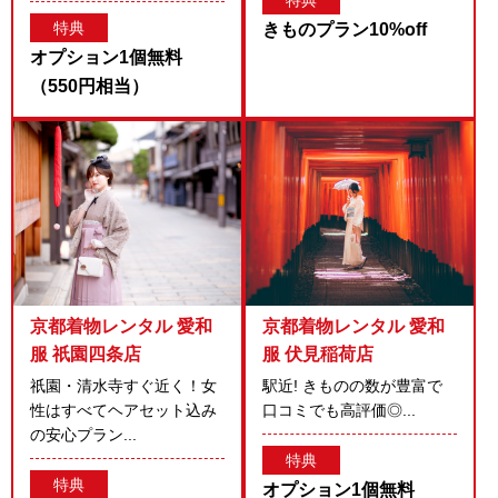
特典
特典
きものプラン10%off
オプション1個無料
（550円相当）
京都着物レンタル 愛和
京都着物レンタル 愛和
服 祇園四条店
服 伏見稲荷店
祇園・清水寺すぐ近く！女
駅近! きものの数が豊富で
性はすべてヘアセット込み
口コミでも高評価◎...
の安心プラン...
特典
特典
オプション1個無料