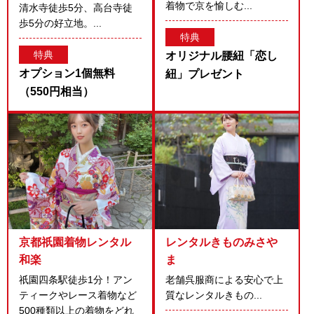
着物で京を愉しむ...
清水寺徒歩5分、高台寺徒
歩5分の好立地。...
特典
特典
オリジナル腰紐「恋し
オプション1個無料
紐」プレゼント
（550円相当）
京都祇園着物レンタル
レンタルきものみさや
和楽
ま
祇園四条駅徒歩1分！アン
老舗呉服商による安心で上
ティークやレース着物など
質なレンタルきもの...
500種類以上の着物をどれ