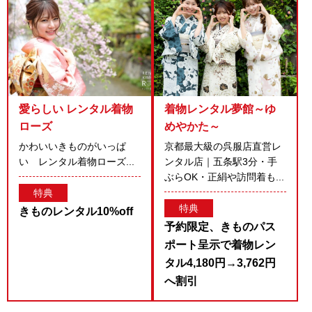
愛らしい レンタル着物
着物レンタル夢館～ゆ
ローズ
めやかた～
かわいいきものがいっぱ
京都最大級の呉服店直営レ
い レンタル着物ローズ...
ンタル店｜五条駅3分・手
ぶらOK・正絹や訪問着も...
特典
特典
きものレンタル10%off
予約限定、きものパス
ポート呈示で着物レン
タル4,180円→3,762円
へ割引