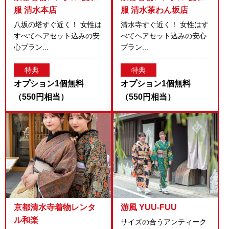
服 清水本店
服 清水茶わん坂店
八坂の塔すぐ近く！ 女性は
清水寺すぐ近く！ 女性はす
すべてヘアセット込みの安
べてヘアセット込みの安心
心プラン...
プラン...
特典
特典
オプション1個無料
オプション1個無料
（550円相当）
（550円相当）
京都清水寺着物レンタ
游風 YUU-FUU
ル和楽
サイズの合うアンティーク