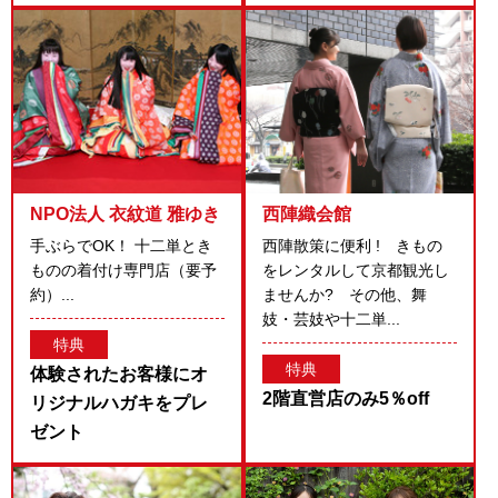
NPO法人 衣紋道 雅ゆき
西陣織会館
手ぶらでOK！ 十二単とき
西陣散策に便利 ! きもの
ものの着付け専門店（要予
をレンタルして京都観光し
約）...
ませんか? その他、舞
妓・芸妓や十二単...
特典
特典
体験されたお客様にオ
2階直営店のみ5％off
リジナルハガキをプレ
ゼント