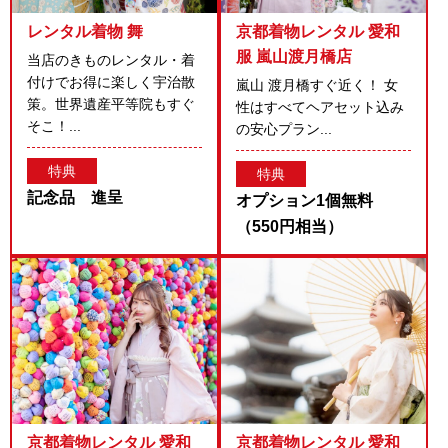
レンタル着物 舞
京都着物レンタル 愛和
服 嵐山渡月橋店
当店のきものレンタル・着
付けでお得に楽しく宇治散
嵐山 渡月橋すぐ近く！ 女
策。世界遺産平等院もすぐ
性はすべてヘアセット込み
そこ！...
の安心プラン...
特典
特典
記念品 進呈
オプション1個無料
（550円相当）
京都着物レンタル 愛和
京都着物レンタル 愛和