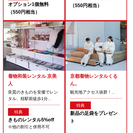
オプション1個無料
（550円相当）
（550円相当）
着物和装レンタル 京美
京都着物レンタルくる
人
ん。
良質のきものを安価でレン
観光地アクセス抜群！...
タル、桂駅前徒歩1分...
特典
特典
新品の足袋をプレゼン
きものレンタル5%off
ト
※他の割引と併用不可