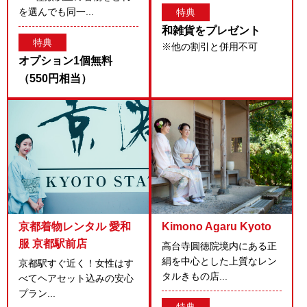
を選んでも同一...
特典
和雑貨をプレゼント
特典
※他の割引と併用不可
オプション1個無料
（550円相当）
京都着物レンタル 愛和
Kimono Agaru Kyoto
服 京都駅前店
高台寺圓徳院境内にある正
絹を中心とした上質なレン
京都駅すぐ近く！女性はす
タルきもの店...
べてヘアセット込みの安心
プラン...