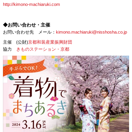
http://kimono-machiaruki.com
◆お問い合わせ・主催
お問い合わせ先 メール：
kimono.machiaruki@nisshosha.co.jp
主催 (公財)
京都和装産業振興財団
協力
きものステーション・京都