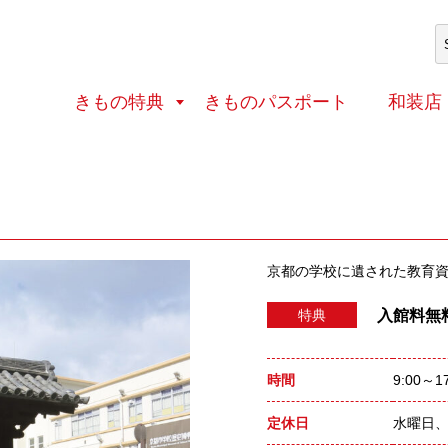
体験処
その他（史跡・文化財など）
きもの特典
きものパスポート
和装店
京都の学校に遺された教育
入館料無
特典
時間
9:00～
定休日
水曜日